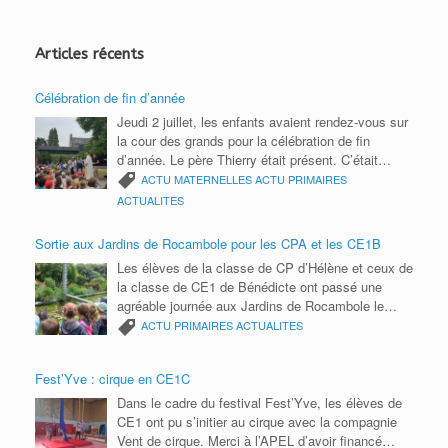
l
y
Articles récents
Célébration de fin d’année
Jeudi 2 juillet, les enfants avaient rendez-vous sur
la cour des grands pour la célébration de fin
d’année. Le père Thierry était présent. C’était
l’occasion de remercier toute la communauté
ACTU MATERNELLES
ACTU PRIMAIRES
éducative pour cette année scolaire. Bonnes
ACTUALITES
vacances 2026 à tous.
Sortie aux Jardins de Rocambole pour les CPA et les CE1B
Les élèves de la classe de CP d’Hélène et ceux de
la classe de CE1 de Bénédicte ont passé une
agréable journée aux Jardins de Rocambole le
mardi 9 juin. Ils ont participé à un parcours photos
ACTU PRIMAIRES
ACTUALITES
avec des énigmes à résoudre, réalisé des semis
de roquette et découvert les petites bêtes du
Fest’Yve : cirque en CE1C
jardin. Ils ont notamment appris à reconnaître les
insectes grâce à leurs six pattes et observé des
Dans le cadre du festival Fest’Yve, les élèves de
cloportes ainsi que d’autres petits animaux. Une
CE1 ont pu s’initier au cirque avec la compagnie
sortie ludique et enrichissante, au plus près de la
Vent de cirque. Merci à l’APEL d’avoir financé