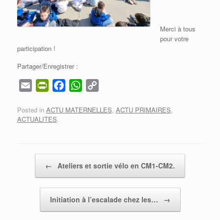
Merci à tous
pour votre
participation !
Partager/Enregistrer :
E
P
F
W
C
m
r
a
h
o
Posted in
ACTU MATERNELLES
,
ACTU PRIMAIRES
,
a
i
c
a
p
ACTUALITES
.
i
n
e
t
y
l
t
b
s
L
F
o
A
i
Post navigation
r
o
p
n
←
Ateliers et sortie vélo en CM1-CM2.
i
k
p
k
e
Initiation à l’escalade chez les…
→
n
d