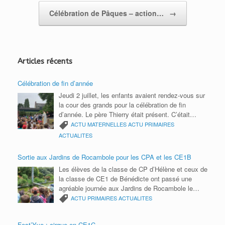
e
Célébration de Pâques – action…
→
n
d
l
Articles récents
y
Célébration de fin d’année
Jeudi 2 juillet, les enfants avaient rendez-vous sur
la cour des grands pour la célébration de fin
d’année. Le père Thierry était présent. C’était
l’occasion de remercier toute la communauté
ACTU MATERNELLES
ACTU PRIMAIRES
éducative pour cette année scolaire. Bonnes
ACTUALITES
vacances 2026 à tous.
Sortie aux Jardins de Rocambole pour les CPA et les CE1B
Les élèves de la classe de CP d’Hélène et ceux de
la classe de CE1 de Bénédicte ont passé une
agréable journée aux Jardins de Rocambole le
mardi 9 juin. Ils ont participé à un parcours photos
ACTU PRIMAIRES
ACTUALITES
avec des énigmes à résoudre, réalisé des semis
de roquette et découvert les petites bêtes du
Fest’Yve : cirque en CE1C