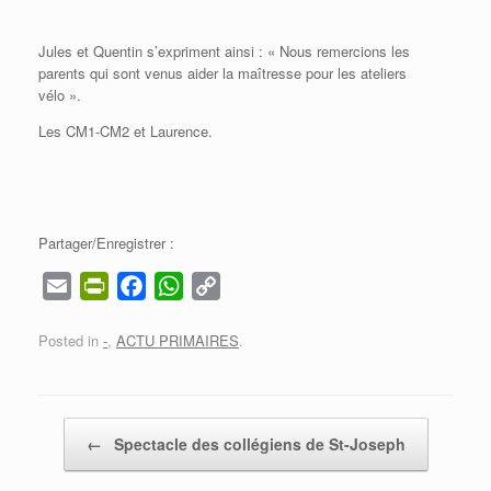
Jules et Quentin s’expriment ainsi : « Nous remercions les
parents qui sont venus aider la maîtresse pour les ateliers
vélo ».
Les CM1-CM2 et Laurence.
Partager/Enregistrer :
E
P
F
W
C
m
r
a
h
o
Posted in
-
,
ACTU PRIMAIRES
.
a
i
c
a
p
i
n
e
t
y
l
t
b
s
L
F
o
A
i
Post navigation
←
Spectacle des collégiens de St-Joseph
r
o
p
n
i
k
p
k