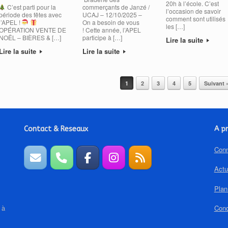
20h à l’école. C’est
C’est parti pour la
commerçants de Janzé /
l’occasion de savoir
période des fêtes avec
UCAJ – 12/10/2025 –
comment sont utilisés
l’APEL !
On a besoin de vous
les […]
OPÉRATION VENTE DE
! Cette année, l’APEL
NOËL – BIÈRES & […]
participe à […]
Lire la suite
Lire la suite
Lire la suite
1
2
3
4
5
Suivant 
Contact & Reseaux
A pr
Conn
Actu
Plan
 à
Cond