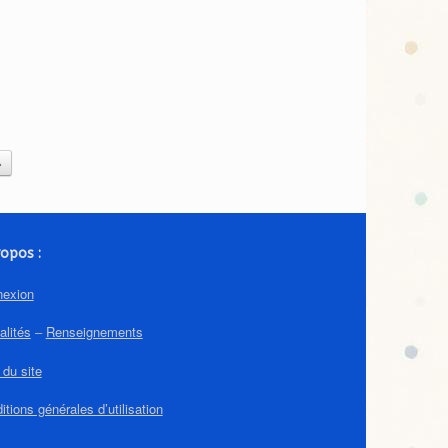
grand merci aux parents
accompagnateurs pour leur
aide et leur présence tout au
long de cette belle journée.
»
opos :
exion
alités
–
Renseignements
 du site
itions générales d’utilisation