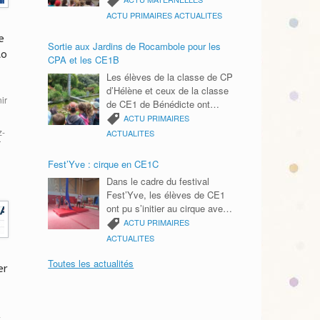
père Thierry était présent.
ACTU PRIMAIRES
ACTUALITES
C’était l’occasion de remercier
e
toute la communauté
Sortie aux Jardins de Rocambole pour les
éducative pour cette année
to
CPA et les CE1B
scolaire. Bonnes vacances
Les élèves de la classe de CP
2026 à tous.
d’Hélène et ceux de la classe
ir
de CE1 de Bénédicte ont
passé une agréable journée
ACTU PRIMAIRES
aux Jardins de Rocambole le
z-
ACTUALITES
r
mardi 9 juin. Ils ont participé à
un parcours photos avec des
Fest’Yve : cirque en CE1C
énigmes à résoudre, réalisé
Dans le cadre du festival
des semis de roquette et
Fest’Yve, les élèves de CE1
découvert les petites bêtes du
ont pu s’initier au cirque avec
jardin. Ils ont notamment
la compagnie Vent de cirque.
ACTU PRIMAIRES
appris à reconnaître les
Merci à l’APEL d’avoir financé
ACTUALITES
insectes grâce à leurs six
cette activité et à la mairie
pattes et observé des
d’organiser ces ateliers et le
Toutes les actualités
cloportes ainsi que d’autres
er
festival.
petits animaux. Une sortie
ludique et enrichissante, au
plus près de la nature ! Un
à