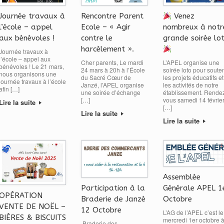
Journée travaux à
Rencontre Parent
Venez
l’école – appel
Ecole – « Agir
nombreux à notr
aux bénévoles !
contre le
grande soirée lo
harcèlement ».
Journée travaux à
l’école – appel aux
Cher parents, Le mardi
L’APEL organise une
bénévoles ! Le 21 mars,
24 mars à 20h à l’École
soirée loto pour souten
nous organisons une
du Sacré Cœur de
les projets éducatifs et
journée travaux à l’école
Janzé, l’APEL organise
les activités de notre
afin […]
une soirée d’échange
établissement. Rende
[…]
vous samedi 14 févrie
Lire la suite
[…]
Lire la suite
Lire la suite
Assemblée
Générale APEL 1
Participation à la
OPÉRATION
Octobre
Braderie de Janzé
VENTE DE NOËL –
12 Octobre
L’AG de l’APEL c’est le
BIÈRES & BISCUITS
mercredi 1er octobre 
Braderie des