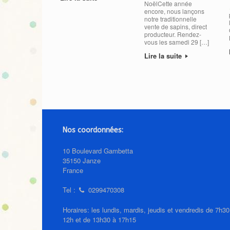
NoëlCette année
encore, nous lançons
notre traditionnelle
vente de sapins, direct
producteur. Rendez-
vous les samedi 29 […]
Lire la suite
Post navigation
Nos coordonnées:
10 Boulevard Gambetta
35150 Janze
France
Tel :
0299470308
Horaires: les lundis, mardis, jeudis et vendredis de 7h30
12h et de 13h30 à 17h15