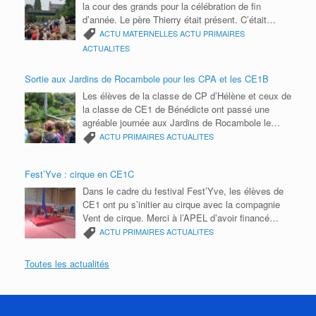
la cour des grands pour la célébration de fin
d’année. Le père Thierry était présent. C’était
l’occasion de remercier toute la communauté
ACTU MATERNELLES
ACTU PRIMAIRES
éducative pour cette année scolaire. Bonnes
ACTUALITES
vacances 2026 à tous.
Sortie aux Jardins de Rocambole pour les CPA et les CE1B
Les élèves de la classe de CP d’Hélène et ceux de
la classe de CE1 de Bénédicte ont passé une
agréable journée aux Jardins de Rocambole le
mardi 9 juin. Ils ont participé à un parcours photos
ACTU PRIMAIRES
ACTUALITES
avec des énigmes à résoudre, réalisé des semis
de roquette et découvert les petites bêtes du
Fest’Yve : cirque en CE1C
jardin. Ils ont notamment appris à reconnaître les
insectes grâce à leurs six pattes et observé des
Dans le cadre du festival Fest’Yve, les élèves de
cloportes ainsi que d’autres petits animaux. Une
CE1 ont pu s’initier au cirque avec la compagnie
sortie ludique et enrichissante, au plus près de la
Vent de cirque. Merci à l’APEL d’avoir financé
nature ! Un grand merci aux parents
cette activité et à la mairie d’organiser ces ateliers
ACTU PRIMAIRES
ACTUALITES
accompagnateurs pour leur aide et leur présence
et le festival.
tout au long de cette belle journée.
Toutes les actualités