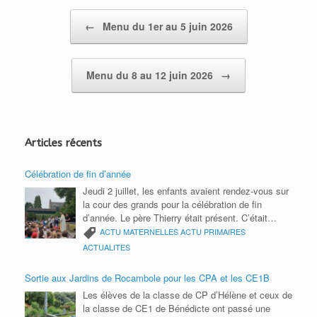
F
o
A
i
Post navigation
←
Menu du 1er au 5 juin 2026
r
o
p
n
i
k
p
k
e
Menu du 8 au 12 juin 2026
→
n
d
l
Articles récents
y
Célébration de fin d’année
Jeudi 2 juillet, les enfants avaient rendez-vous sur
la cour des grands pour la célébration de fin
d’année. Le père Thierry était présent. C’était
l’occasion de remercier toute la communauté
ACTU MATERNELLES
ACTU PRIMAIRES
éducative pour cette année scolaire. Bonnes
ACTUALITES
vacances 2026 à tous.
Sortie aux Jardins de Rocambole pour les CPA et les CE1B
Les élèves de la classe de CP d’Hélène et ceux de
la classe de CE1 de Bénédicte ont passé une