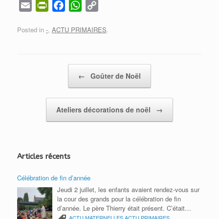
E
P
F
W
C
m
r
a
h
o
Posted in
-
,
ACTU PRIMAIRES
.
a
i
c
a
p
i
n
e
t
y
l
t
b
s
L
F
o
A
i
Post navigation
←
Goûter de Noël
r
o
p
n
i
k
p
k
e
Ateliers décorations de noël
→
n
d
l
Articles récents
y
Célébration de fin d’année
Jeudi 2 juillet, les enfants avaient rendez-vous sur
la cour des grands pour la célébration de fin
d’année. Le père Thierry était présent. C’était
l’occasion de remercier toute la communauté
ACTU MATERNELLES
ACTU PRIMAIRES