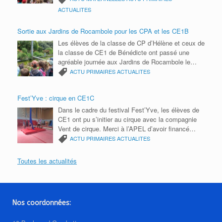
éducative pour cette année scolaire. Bonnes
ACTUALITES
vacances 2026 à tous.
Sortie aux Jardins de Rocambole pour les CPA et les CE1B
Les élèves de la classe de CP d’Hélène et ceux de
la classe de CE1 de Bénédicte ont passé une
agréable journée aux Jardins de Rocambole le
mardi 9 juin. Ils ont participé à un parcours photos
ACTU PRIMAIRES
ACTUALITES
avec des énigmes à résoudre, réalisé des semis
de roquette et découvert les petites bêtes du
Fest’Yve : cirque en CE1C
jardin. Ils ont notamment appris à reconnaître les
insectes grâce à leurs six pattes et observé des
Dans le cadre du festival Fest’Yve, les élèves de
cloportes ainsi que d’autres petits animaux. Une
CE1 ont pu s’initier au cirque avec la compagnie
sortie ludique et enrichissante, au plus près de la
Vent de cirque. Merci à l’APEL d’avoir financé
nature ! Un grand merci aux parents
cette activité et à la mairie d’organiser ces ateliers
ACTU PRIMAIRES
ACTUALITES
accompagnateurs pour leur aide et leur présence
et le festival.
tout au long de cette belle journée.
Toutes les actualités
Nos coordonnées: