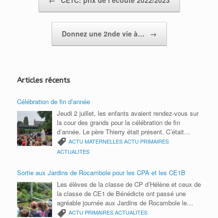
r
o
p
n
i
k
p
k
e
Donnez une 2nde vie à…
→
n
d
l
Articles récents
y
Célébration de fin d’année
Jeudi 2 juillet, les enfants avaient rendez-vous sur
la cour des grands pour la célébration de fin
d’année. Le père Thierry était présent. C’était
l’occasion de remercier toute la communauté
ACTU MATERNELLES
ACTU PRIMAIRES
éducative pour cette année scolaire. Bonnes
ACTUALITES
vacances 2026 à tous.
Sortie aux Jardins de Rocambole pour les CPA et les CE1B
Les élèves de la classe de CP d’Hélène et ceux de
la classe de CE1 de Bénédicte ont passé une
agréable journée aux Jardins de Rocambole le
mardi 9 juin. Ils ont participé à un parcours photos
ACTU PRIMAIRES
ACTUALITES