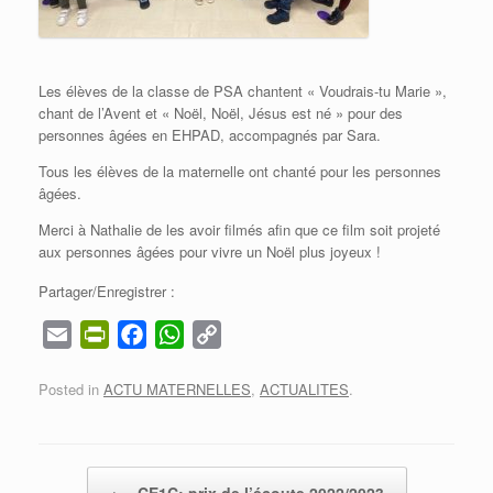
Les élèves de la classe de PSA chantent « Voudrais-tu Marie »,
chant de l’Avent et « Noël, Noël, Jésus est né » pour des
personnes âgées en EHPAD, accompagnés par Sara.
Tous les élèves de la maternelle ont chanté pour les personnes
âgées.
Merci à Nathalie de les avoir filmés afin que ce film soit projeté
aux personnes âgées pour vivre un Noël plus joyeux !
Partager/Enregistrer :
E
P
F
W
C
m
r
a
h
o
Posted in
ACTU MATERNELLES
,
ACTUALITES
.
a
i
c
a
p
i
n
e
t
y
l
t
b
s
L
F
o
A
i
Post navigation
←
CE1C: prix de l’écoute 2022/2023