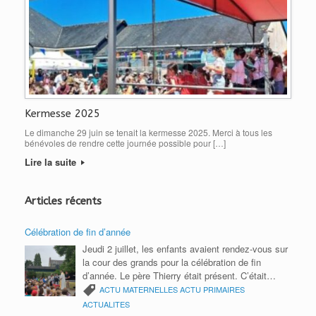
Kermesse 2025
Le dimanche 29 juin se tenait la kermesse 2025. Merci à tous les
bénévoles de rendre cette journée possible pour […]
Lire la suite
Articles récents
Célébration de fin d’année
Jeudi 2 juillet, les enfants avaient rendez-vous sur
la cour des grands pour la célébration de fin
d’année. Le père Thierry était présent. C’était
l’occasion de remercier toute la communauté
ACTU MATERNELLES
ACTU PRIMAIRES
éducative pour cette année scolaire. Bonnes
ACTUALITES
vacances 2026 à tous.