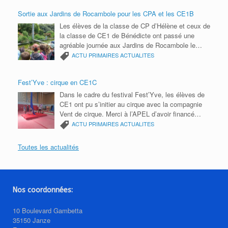
Sortie aux Jardins de Rocambole pour les CPA et les CE1B
Les élèves de la classe de CP d’Hélène et ceux de
la classe de CE1 de Bénédicte ont passé une
agréable journée aux Jardins de Rocambole le
mardi 9 juin. Ils ont participé à un parcours photos
ACTU PRIMAIRES
ACTUALITES
avec des énigmes à résoudre, réalisé des semis
de roquette et découvert les petites bêtes du
Fest’Yve : cirque en CE1C
jardin. Ils ont notamment appris à reconnaître les
insectes grâce à leurs six pattes et observé des
Dans le cadre du festival Fest’Yve, les élèves de
cloportes ainsi que d’autres petits animaux. Une
CE1 ont pu s’initier au cirque avec la compagnie
sortie ludique et enrichissante, au plus près de la
Vent de cirque. Merci à l’APEL d’avoir financé
nature ! Un grand merci aux parents
cette activité et à la mairie d’organiser ces ateliers
ACTU PRIMAIRES
ACTUALITES
accompagnateurs pour leur aide et leur présence
et le festival.
tout au long de cette belle journée.
Toutes les actualités
Nos coordonnées:
10 Boulevard Gambetta
35150 Janze